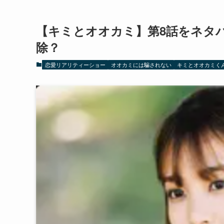
【キミとオオカミ】第8話をネタ
除？
恋愛リアリティーショー
オオカミには騙されない
キミとオオカミく