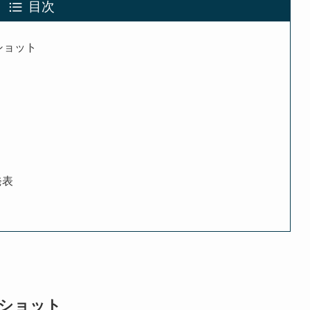
目次
ショット
発表
2ショット