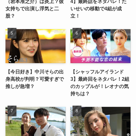
（岩本准之介）は炎上？彼
4】最終話をネタバレ！た
女持ちで出演し浮気と二
いせいの移動で4組が成
股？
立！
【今日好き】中川そらの出
【シャッフルアイランド
身高校が判明？可愛すぎで
3】最終回をネタバレ！2組
推しが急増？
のカップルが！レオナの気
持ちは？