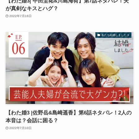
【わた婚3| 中田圭祐&川島海荷】第7話ネタバレ！夫
が真剣なキスとハグ？
2022年7月16日
私たち結婚しました３
【わた婚3 |佐野岳&島崎遥香】第6話ネタバレ！2人の
本音は？会話に困る？
2022年7月10日