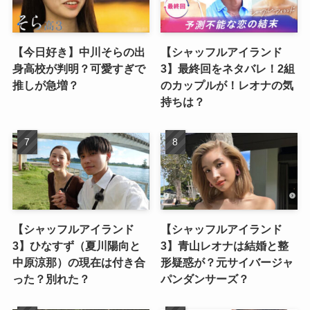
【今日好き】中川そらの出
【シャッフルアイランド
身高校が判明？可愛すぎで
3】最終回をネタバレ！2組
推しが急増？
のカップルが！レオナの気
持ちは？
【シャッフルアイランド
【シャッフルアイランド
3】ひなすず（夏川陽向と
3】青山レオナは結婚と整
中原涼那）の現在は付き合
形疑惑が？元サイバージャ
った？別れた？
パンダンサーズ？