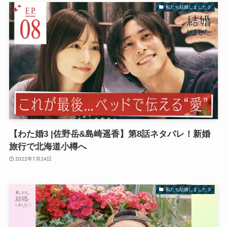
私たち結婚しました３
【わた婚3 |佐野岳&島崎遥香】第8話ネタバレ！新婚
旅行で北海道小樽へ
2022年7月24日
私たち結婚しました３