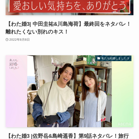
【わた婚3| 中田圭祐&川島海荷】最終回をネタバレ！
離れたくない別れのキス！
2022年8月8日
私たち結婚しました３
【わた婚3 |佐野岳&島崎遥香】第9話ネタバレ！旅行