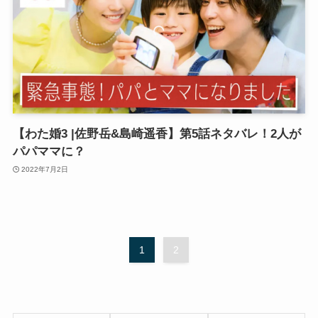
【わた婚3 |佐野岳&島崎遥香】第5話ネタバレ！2人が
パパママに？
2022年7月2日
1
2