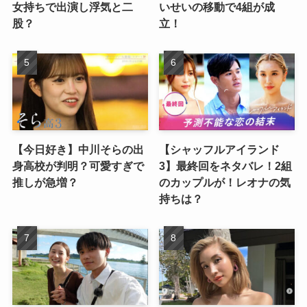
女持ちで出演し浮気と二
いせいの移動で4組が成
股？
立！
【今日好き】中川そらの出
【シャッフルアイランド
身高校が判明？可愛すぎで
3】最終回をネタバレ！2組
推しが急増？
のカップルが！レオナの気
持ちは？