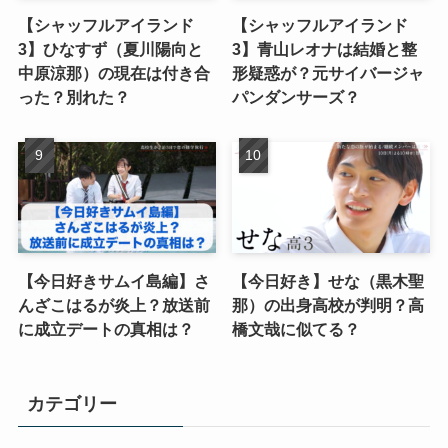
【シャッフルアイランド
【シャッフルアイランド
3】ひなすず（夏川陽向と
3】青山レオナは結婚と整
中原涼那）の現在は付き合
形疑惑が？元サイバージャ
った？別れた？
パンダンサーズ？
【今日好きサムイ島編】さ
【今日好き】せな（黒木聖
んざこはるが炎上？放送前
那）の出身高校が判明？高
に成立デートの真相は？
橋文哉に似てる？
カテゴリー