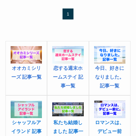
1
恋する週末ホ
オオカミシリ
今日、好きに
ームステイ 記
ーズ 記事一覧
なりました
。
事一覧
記事一覧
シャッフルア
私たち結婚し
ロマンスは、
イランド 記事
ました 記事一
デビュー前