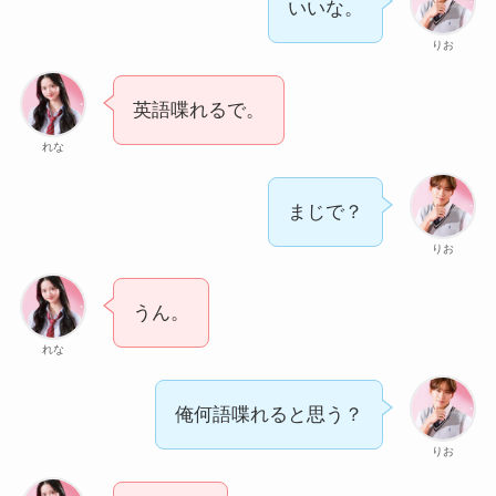
いいな。
りお
英語喋れるで。
れな
まじで？
りお
うん。
れな
俺何語喋れると思う？
りお