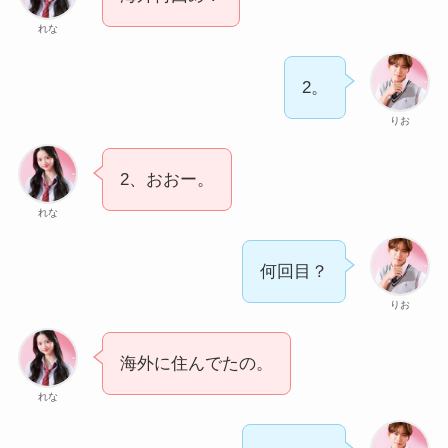
れな
2。
りお
2、おおー。
れな
何回目？
りお
海外に住んでたの。
れな