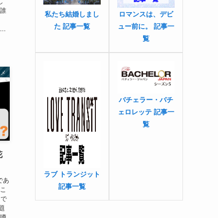
し
が誰
私たち結婚しまし
ロマンスは、デビ
た 記事一覧
ュー前に。 記事一
..
覧
タメ
バチェラー・バチ
ェロレッテ 記事一
覧
花
ラブ トランジット
であ
記事一覧
そこ
スで
題
と噂