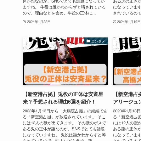
体が誰なのか、SNSでとても話題になってい
ある虎の正体が
ますね。 牛役は誰かわからずと噂されている
になっています
ので、理由などを含め、牛役の正体に...
されているので
2024年1月22日
2024年1月19日
エンタメ
【新空港占拠】兎役の正体は安斉星
【新空港占
来？予想される理由6選を紹介！
アリージュ
2023年1月13日から「大病院占拠」の続編であ
2023年1月
る「新空港占拠」が放送されています。 そこ
る「新空港占拠
には12人の獣が出てきます。 その獣のボスで
には12人の獣
ある兎の正体が誰なのか、SNSでとても話題
ある龍の正体が
になっていますね。 兎役は誰かわからずと噂
になっています
されているので、理由などを含め、龍...
されているので