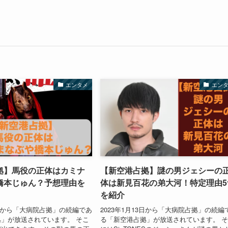
エンタメ
エン
拠】馬役の正体はカミナ
【新空港占拠】謎の男ジェシーの
橋本じゅん？予想理由を
体は新見百花の弟大河！特定理由5
を紹介
13日から「大病院占拠」の続編であ
2023年1月13日から「大病院占拠」の続編
」が放送されています。 そこ
る「新空港占拠」が放送されています。 