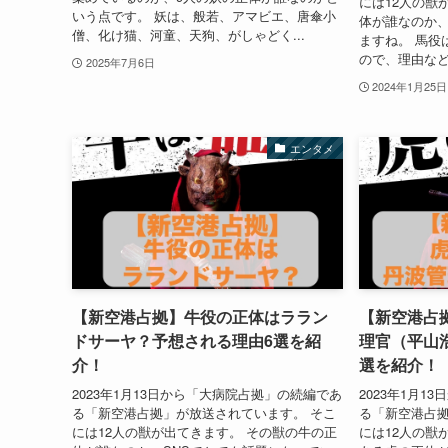
には12人の獣
いう点です。 妖は、般若、アマビエ、唐傘小
体が誰なのか、
僧、化け猫、河童、天狗、がしゃどく...
ますね。 馬役
ので、理由など
2025年7月6日
2024年1月25日
エンタメ
【新空港占拠】牛役の正体はララン
【新空港占
ドサーヤ？予想される理由6選を紹
理官（平山
介！
選を紹介！
2023年1月13日から「大病院占拠」の続編であ
2023年1月
る「新空港占拠」が放送されています。 そこ
る「新空港占拠
には12人の獣が出てきます。 その獣の牛の正
には12人の獣