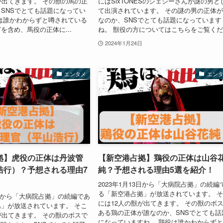
が出てきます。 その獣の馬の正
にはSixTONESのジェシーさんが謎の男と
SNSでとても話題になってい
て出演されています。 その謎の男の正体
は誰かわからずと噂されている
なのか、SNSでとても話題になっています
を含め、馬役の正体に...
ね。 獣役の方についてはこちらをご覧くだ.
2024年1月24日
エンタメ
エン
拠】虎役の正体は丹波管
【新空港占拠】鶏役の正体は山谷
浩行）？予想される理由7
純？予想される理由5選を紹介！
2023年1月13日から「大病院占拠」の続編
る「新空港占拠」が放送されています。 
13日から「大病院占拠」の続編であ
には12人の獣が出てきます。 その獣のボ
」が放送されています。 そこ
ある鶏の正体が誰なのか、SNSでとても話
が出てきます。 その獣のボスで
になっていますね。 鶏役は誰かわからず