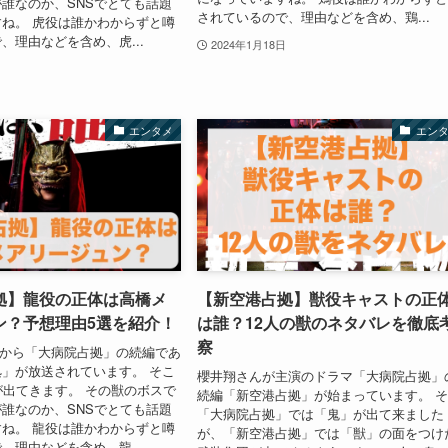
誰なのか、SNSでとても話題
されているので、理由などを含め、鶏...
ね。 虎役は誰かわからずと噂
、理由などを含め、虎...
2024年1月18日
エンタメ
エン
拠】龍役の正体は高橋メ
【新空港占拠】獣役キャストの正
ン？予想理由5選を紹介！
は誰？12人の獣のネタバレを徹底
察
13日から「大病院占拠」の続編であ
」が放送されています。 そこ
櫻井翔さんが主演のドラマ「大病院占拠」
が出てきます。 その獣のボスで
続編「新空港占拠」が始まっています。 
誰なのか、SNSでとても話題
「大病院占拠」では「鬼」が出て来ました
ね。 龍役は誰かわからずと噂
が、「新空港占拠」では「獣」の面をつけ
、理由などを含め、龍...