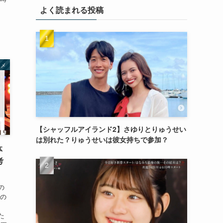
よく読まれる投稿
タメ
【シャッフルアイランド2】さゆりとりゅうせい
は別れた？りゅうせいは彼女持ちで参加？
体
考
の
その
た