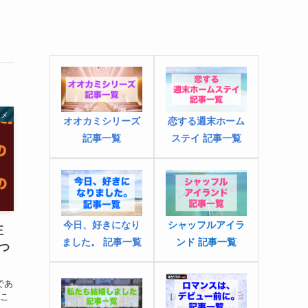
タメ
オオカミシリーズ
恋する週末ホーム
記事一覧
ステイ 記事一覧
今日、好きになり
シャッフルアイラ
正
ました
。
記事一覧
ンド 記事一覧
つ
であ
そこ