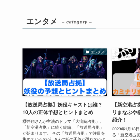
エンタメ
– category –
エンタメ
【放送局占拠】妖役キャストは誰？
【新空港占
10人の正体予想とヒントまとめ
リまなぶや
紹介！
櫻井翔さんが主演のドラマ「大病院占拠」、
「新空港占拠」に続く続編、「放送局占拠」
2023年1月
が始まります。 その「放送局占拠」で注目を
る「新空港占拠
集めているのが、9人の妖の正体が誰なのかと