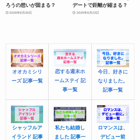
ろうの想いが固まる？
デートで距離が縮まる？
2026年6月30日
2026年6月23日
恋する週末ホ
オオカミシリ
今日、好きに
ームステイ 記
ーズ 記事一覧
なりました
。
事一覧
記事一覧
シャッフルア
私たち結婚し
ロマンスは、
イランド 記事
ました 記事一
デビュー前