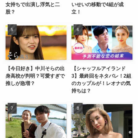
女持ちで出演し浮気と二
いせいの移動で4組が成
股？
立！
【今日好き】中川そらの出
【シャッフルアイランド
身高校が判明？可愛すぎで
3】最終回をネタバレ！2組
推しが急増？
のカップルが！レオナの気
持ちは？