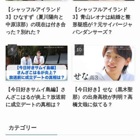
【シャッフルアイランド
【シャッフルアイランド
3】ひなすず（夏川陽向と
3】青山レオナは結婚と整
中原涼那）の現在は付き合
形疑惑が？元サイバージャ
った？別れた？
パンダンサーズ？
【今日好きサムイ島編】さ
【今日好き】せな（黒木聖
んざこはるが炎上？放送前
那）の出身高校が判明？高
に成立デートの真相は？
橋文哉に似てる？
カテゴリー