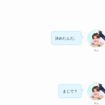
決めたんだ。
れん
まじで？
れん