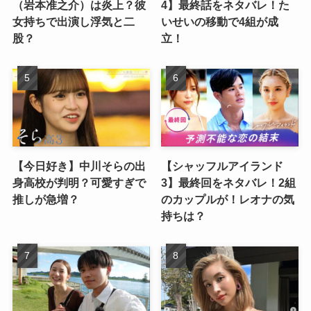
（岩本准之介）は炎上？彼
4】最終話をネタバレ！た
女持ちで出演し浮気と二
いせいの移動で4組が成
股？
立！
【今日好き】中川そらの出
【シャッフルアイランド
身高校が判明？可愛すぎで
3】最終回をネタバレ！2組
推しが急増？
のカップルが！レオナの気
持ちは？