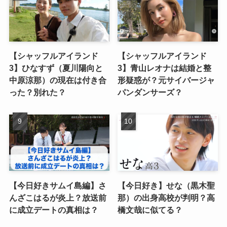
【シャッフルアイランド
【シャッフルアイランド
3】ひなすず（夏川陽向と
3】青山レオナは結婚と整
中原涼那）の現在は付き合
形疑惑が？元サイバージャ
った？別れた？
パンダンサーズ？
【今日好きサムイ島編】さ
【今日好き】せな（黒木聖
んざこはるが炎上？放送前
那）の出身高校が判明？高
に成立デートの真相は？
橋文哉に似てる？