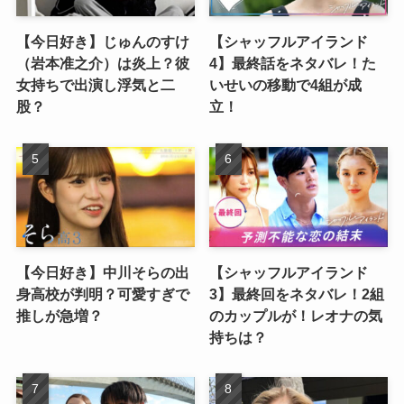
【今日好き】じゅんのすけ
【シャッフルアイランド
（岩本准之介）は炎上？彼
4】最終話をネタバレ！た
女持ちで出演し浮気と二
いせいの移動で4組が成
股？
立！
【今日好き】中川そらの出
【シャッフルアイランド
身高校が判明？可愛すぎで
3】最終回をネタバレ！2組
推しが急増？
のカップルが！レオナの気
持ちは？