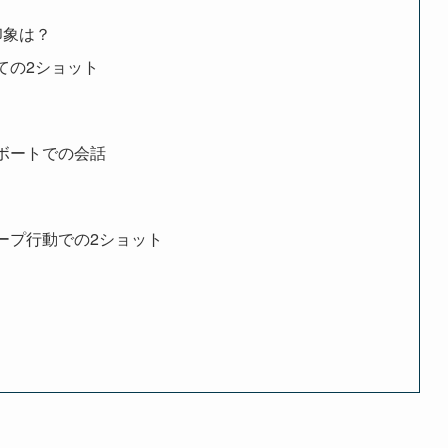
印象は？
ての2ショット
ボートでの会話
ープ行動での2ショット