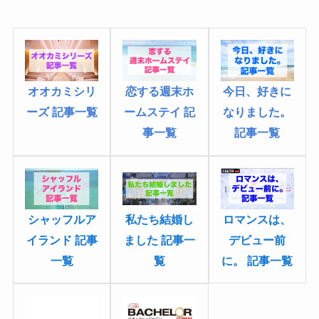
オオカミシリ
今日、好きに
恋する週末ホ
ーズ 記事一覧
なりました
。
ームステイ 記
記事一覧
事一覧
私たち結婚し
シャッフルア
ロマンスは、
ました 記事一
イランド 記事
デビュー前
覧
一覧
に。 記事一覧