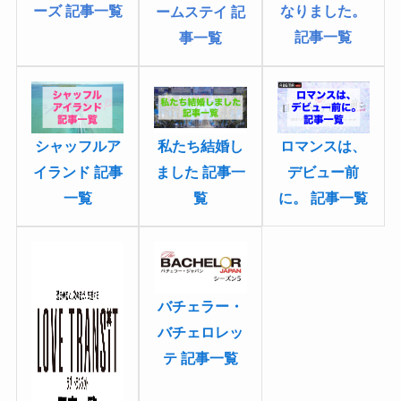
ーズ 記事一覧
なりました
。
ームステイ 記
記事一覧
事一覧
私たち結婚し
シャッフルア
ロマンスは、
ました 記事一
イランド 記事
デビュー前
覧
一覧
に。 記事一覧
バチェラー・
バチェロレッ
テ 記事一覧