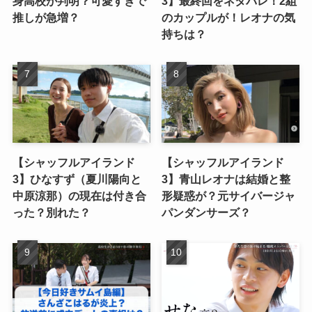
身高校が判明？可愛すぎで
3】最終回をネタバレ！2組
推しが急増？
のカップルが！レオナの気
持ちは？
【シャッフルアイランド
【シャッフルアイランド
3】ひなすず（夏川陽向と
3】青山レオナは結婚と整
中原涼那）の現在は付き合
形疑惑が？元サイバージャ
った？別れた？
パンダンサーズ？