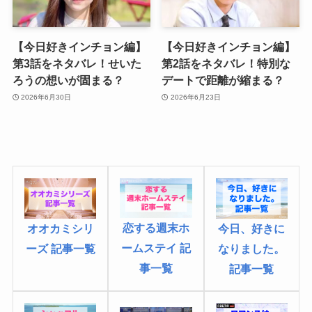
【今日好きインチョン編】
【今日好きインチョン編】
第3話をネタバレ！せいた
第2話をネタバレ！特別な
ろうの想いが固まる？
デートで距離が縮まる？
2026年6月30日
2026年6月23日
恋する週末ホ
オオカミシリ
今日、好きに
ームステイ 記
ーズ 記事一覧
なりました
。
事一覧
記事一覧