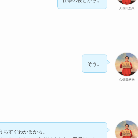
久保田悠来
そう。
久保田悠来
うちすぐわかるから。