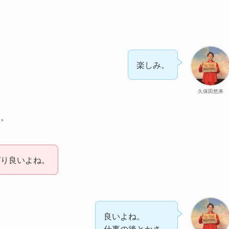
楽しみ。
久保田悠来
す。
ぱり良いよね。
良いよね。
仕事の後とかさ。