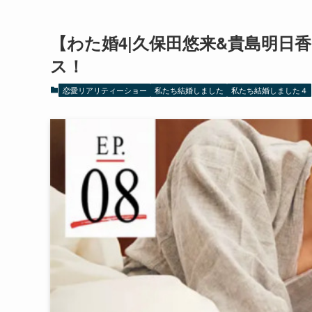
【わた婚4|久保田悠来&貴島明日
ス！
恋愛リアリティーショー
私たち結婚しました
私たち結婚しました４