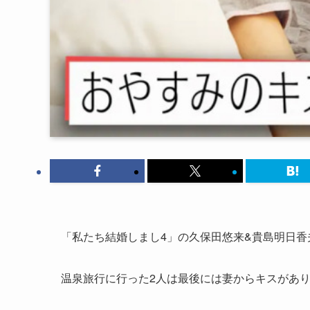
「私たち結婚しまし4」の久保田悠来&貴島明日香
温泉旅行に行った2人は最後には妻からキスがあ