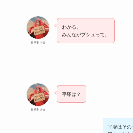
わかる。
みんながプシュって。
貴島明日香
平塚は？
貴島明日香
平塚はその