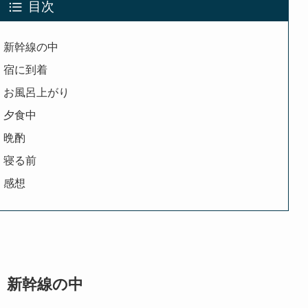
目次
】新幹線の中
】宿に到着
】お風呂上がり
】夕食中
】晩酌
】寝る前
】感想
】新幹線の中