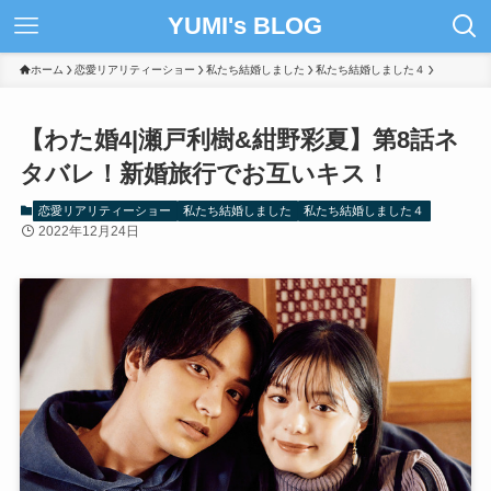
YUMI's BLOG
ホーム
恋愛リアリティーショー
私たち結婚しました
私たち結婚しました４
【わた婚4|瀬戸利樹&紺野彩夏】第8話ネ
タバレ！新婚旅行でお互いキス！
恋愛リアリティーショー
私たち結婚しました
私たち結婚しました４
2022年12月24日