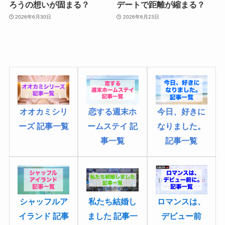
ろうの想いが固まる？
デートで距離が縮まる？
2026年6月30日
2026年6月23日
恋する週末ホ
オオカミシリ
今日、好きに
ームステイ 記
ーズ 記事一覧
なりました
。
事一覧
記事一覧
シャッフルア
ロマンスは、
私たち結婚し
イランド 記事
デビュー前
ました 記事一