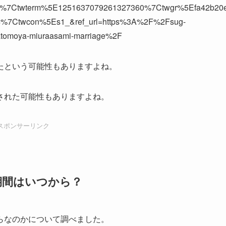
ed%7Ctwterm%5E1251637079261327360%7Ctwgr%5Efa42b20
4%7Ctwcon%5Es1_&ref_url=https%3A%2F%2Fsug-
tomoya-miuraasami-marriage%2F
たという可能性もありますよね。
された可能性もありますよね。
スポンサーリンク
期間はいつから？
らなのかについて調べました。