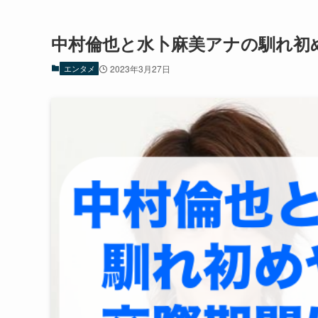
中村倫也と水卜麻美アナの馴れ初
エンタメ
2023年3月27日