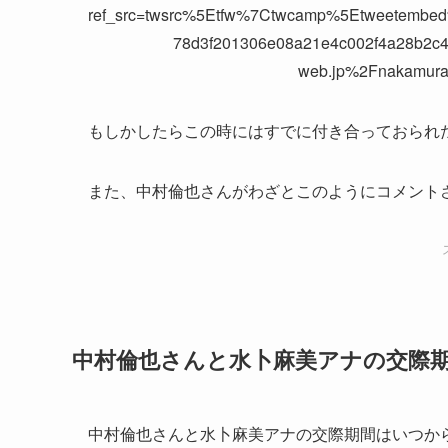
ref_src=twsrc%5Etfw%7Ctwcamp%5Etweetemb
78d3f201306e08a21e4c002f4a28b2c
web.jp%2Fnakamura
もしかしたらこの時にはすでに付き合っておられ
また、中村倫也さんがわざとこのようにコメント
中村倫也さんと水卜麻美アナの交際
中村倫也さんと水卜麻美アナの交際期間はいつか