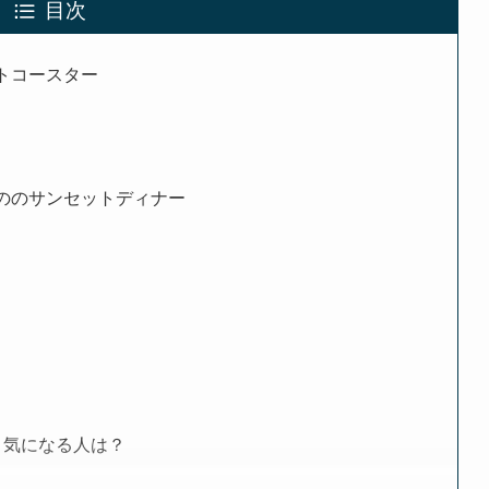
目次
トコースター
きののサンセットディナー
、気になる人は？