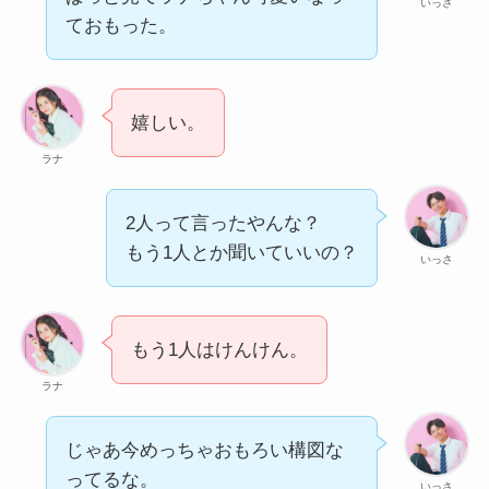
いっさ
ておもった。
嬉しい。
ラナ
2人って言ったやんな？
もう1人とか聞いていいの？
いっさ
もう1人はけんけん。
ラナ
じゃあ今めっちゃおもろい構図な
ってるな。
いっさ