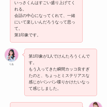
いっさくんはすごい盛り上げてく
れる。
会話の中心になってくれて、一緒
にいて楽しいんだろうなって思っ
て。
第1印象です。
第1印象が1人でけんたろうくんで
す。
りあ
もう入ってきた瞬間カッコ良すぎ
たのと、ちょっとミステリアスな
感じがバンバン喋りかけたいなっ
て感じしました。