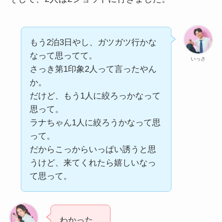
もう2泊3日やし、ガツガツ行かな
なって思ってて。
いっさ
さっき第1印象2人って言ったやん
か。
だけど、もう1人に絞ろっかなって
思って。
ラナちゃん1人に絞ろうかなって思
って。
だからこっからいっぱい誘うと思
うけど、来てくれたら嬉しいなっ
て思って。
わかった。