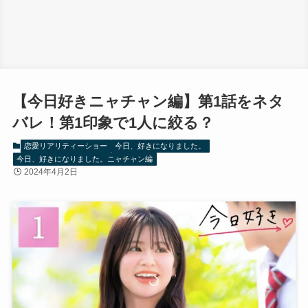
【今日好きニャチャン編】第1話をネタ
バレ！第1印象で1人に絞る？
恋愛リアリティーショー
今日、好きになりました。
今日、好きになりました。ニャチャン編
2024年4月2日