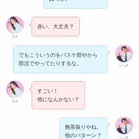
赤い、大丈夫？
ラナ
でもこういうのをバスケ部やから
部活でやってたりするな。
いっさ
すごい！
他になんかない？
ラナ
無茶振りやね。
他のパターン？
いっさ