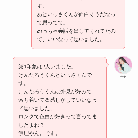
す。
あといっさくんが面白そうだなっ
て思ってて。
めっちゃ会話を出してくれてたの
で、いいなって思いました。
第1印象は2人いました。
けんたろうくんといっさくんで
ラナ
す。
けんたろうくんは外見が好みで、
落ち着いてる感じがしていいなっ
て思いました。
ロングで色白が好きって言ってま
したよね？
無理やん。です。