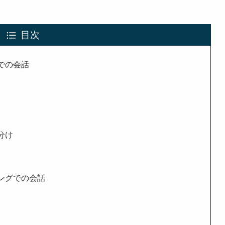
目次
での会話
分け
ングでの会話