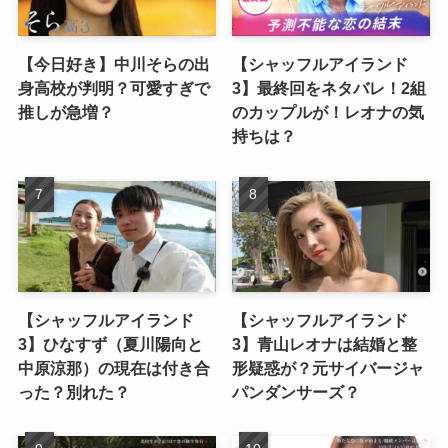
【今日好き】中川そらの出
【シャッフルアイランド
身高校が判明？可愛すぎで
3】最終回をネタバレ！2組
推しが急増？
のカップルが！レオナの気
持ちは？
【シャッフルアイランド
【シャッフルアイランド
3】ひなすず（夏川陽向と
3】青山レオナは結婚と整
中原涼那）の現在は付き合
形疑惑が？元サイバージャ
った？別れた？
パンダンサーズ？