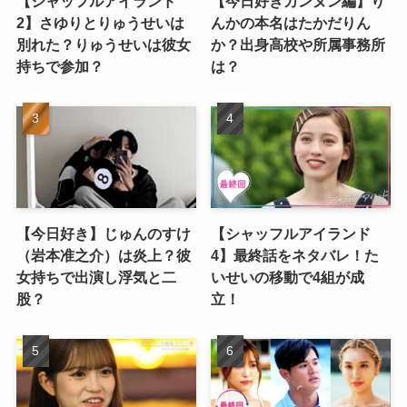
【シャッフルアイランド
【今日好きカンヌン編】り
2】さゆりとりゅうせいは
んかの本名はたかだりん
別れた？りゅうせいは彼女
か？出身高校や所属事務所
持ちで参加？
は？
【今日好き】じゅんのすけ
【シャッフルアイランド
（岩本准之介）は炎上？彼
4】最終話をネタバレ！た
女持ちで出演し浮気と二
いせいの移動で4組が成
股？
立！