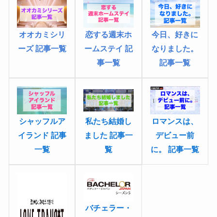
恋する週末ホ
オオカミシリ
今日、好きに
ームステイ 記
ーズ 記事一覧
なりました
。
事一覧
記事一覧
シャッフルア
ロマンスは、
私たち結婚し
イランド 記事
デビュー前
ました 記事一
一覧
に。 記事一覧
覧
バチェラー・