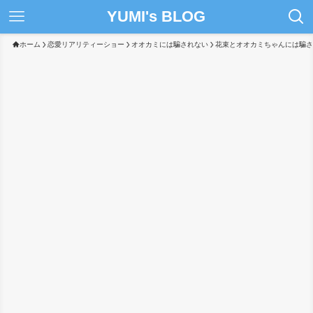
YUMI's BLOG
ホーム
恋愛リアリティーショー
オオカミには騙されない
花束とオオカミちゃんには騙さ