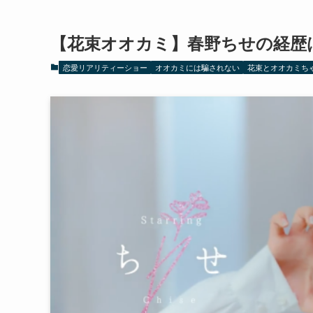
【花束オオカミ】春野ちせの経歴
恋愛リアリティーショー
オオカミには騙されない
花束とオオカミち