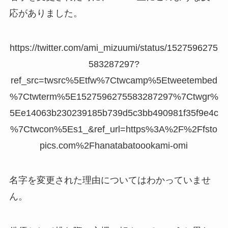
応がありました。
https://twitter.com/ami_mizuumi/status/1527596275
583287297?
ref_src=twsrc%5Etfw%7Ctwcamp%5Etweetembed
%7Ctwterm%5E1527596275583287297%7Ctwgr%
5Ee14063b230239185b739d5c3bb490981f35f9e4c
%7Ctwcon%5Es1_&ref_url=https%3A%2F%2Ffsto
pics.com%2Fhanatabatoookami-omi
名字を変更された理由についてはわかっていませ
ん。