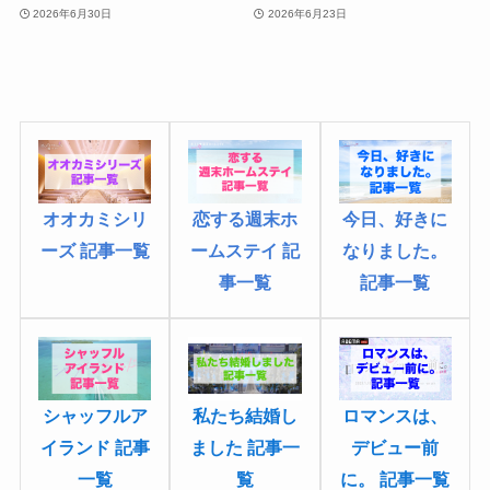
2026年6月30日
2026年6月23日
恋する週末ホ
オオカミシリ
今日、好きに
ームステイ 記
ーズ 記事一覧
なりました
。
事一覧
記事一覧
シャッフルア
ロマンスは、
私たち結婚し
イランド 記事
デビュー前
ました 記事一
一覧
に。 記事一覧
覧