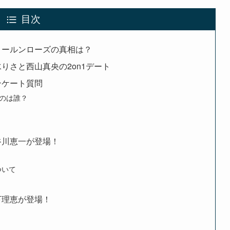
目次
トールンローズの真相は？
りさと西山真央の2on1デート
ンケート質問
たのは誰？
谷川恵一が登場！
ついて
下理恵が登場！