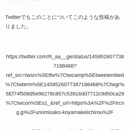
Twitterでもこのことについてこのような投稿があ
りました。
https://twitter.com/R_aa__ge/status/145952607738
7198468?
ref_src=twsrc%5Etfw%7Ctwcamp%5Etweetembed
%7Ctwterm%5E1459526077387198468%7Ctwgr%
5Ef74f508d5e96278c857c53916dd7712c9d50ca29
%7Ctwcon%5Es1_&ref_url=https%3A%2F%2Ftrcn
g.jp%2Funomisako-koyamakeiichirou%2F