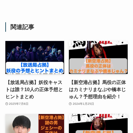
関連記事
【放送局占拠】妖役キャス
【新空港占拠】馬役の正体
トは誰？10人の正体予想と
はカミナリまなぶや橋本じ
ヒントまとめ
ゅん？予想理由を紹介！
2025年7月6日
2024年1月25日