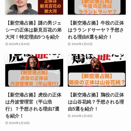
【新空港占拠】謎の男ジェ
【新空港占拠】牛役の正体
シーの正体は新見百花の弟
はラランドサーヤ？予想さ
大河！特定理由5つを紹介
れる理由6選を紹介！
2024年1月24日
2024年1月22日
【新空港占拠】虎役の正体
【新空港占拠】鶏役の正体
は丹波管理官（平山浩
は山谷花純？予想される理
行）？予想される理由7選
由5選を紹介！
を紹介！
2024年1月18日
2024年1月19日