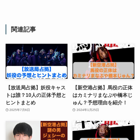
関連記事
【放送局占拠】妖役キャス
【新空港占拠】馬役の正体
トは誰？10人の正体予想と
はカミナリまなぶや橋本じ
ヒントまとめ
ゅん？予想理由を紹介！
2025年7月6日
2024年1月25日