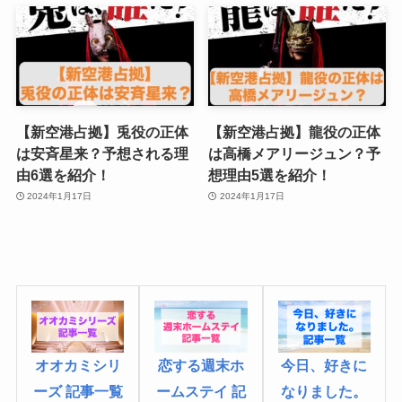
【新空港占拠】兎役の正体
【新空港占拠】龍役の正体
は安斉星来？予想される理
は高橋メアリージュン？予
由6選を紹介！
想理由5選を紹介！
2024年1月17日
2024年1月17日
オオカミシリ
今日、好きに
恋する週末ホ
ーズ 記事一覧
なりました
。
ームステイ 記