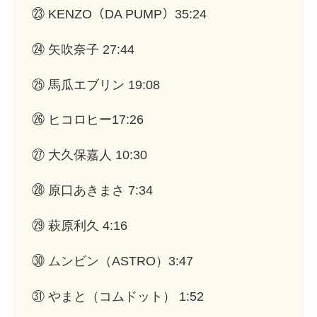
㉓ KENZO（DA PUMP）35:24
㉔ 矢吹奈子 27:44
㉕ 馬瓜エブリン 19:08
㉖ ヒコロヒー17:26
㉗ 大久保嘉人 10:30
㉘ 原口あきまさ 7:34
㉙ 萩原利久 4:16
㉚ ムンビン（ASTRO）3:47
㉛ やまと（コムドット） 1:52