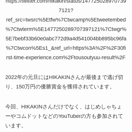
https://twitter.com/hikakin/status/147725028970739
7121?
ref_src=twsrc%5Etfw%7Ctwcamp%5Etweetembed
%7Ctwterm%5E1477250289707397121%7Ctwgr%
5E7bebf33b60e0abc772d9a4d541004bb895bc96fa
%7Ctwcon%5Es1_&ref_url=https%3A%2F%2F30fi
rst-time-experience.com%2Ftousoutyuu-result%2F
2022年の元旦にはHIKAKINさんが最後まで逃げ切
り、150万円の優勝賞金を獲得されています。
今回、HIKAKINさんだけでなく、はじめしゃちょ
ーやコムドットなどのYouTuberの方も参加されて
います。