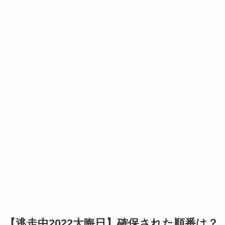
【逃走中2022大晦日】確保された順番は？