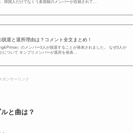
すが、韓国人だけでなくう多国籍のメンバーが在籍されて…
の脱退と退所理由は？コメント全文まとめ！
King&Prince）のメンバー3人が脱退することが発表されました。 なぜ3人が
かについて キンプリメンバーが退所を発表…
スポンサーリンク
ブルと曲は？