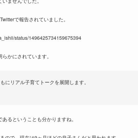
ていませんでした。
witterで報告されていました。
aka_ishii/status/1496425734159675394
明らかにされています。
ともにリアル子育てトークを展開します。
であるということも分かりますね。
ているので、現在は9ヶ月ほどの息子さんだと思われます。