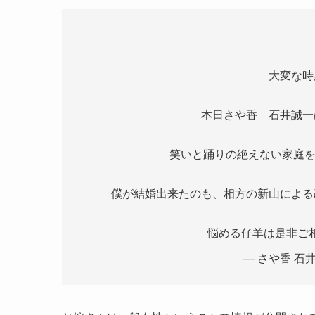
大変な時
本日さや香 石井誠一
笑いと踊りの絶えない家庭を築い
僕が結婚出来たのも、相方の新山による
悩める仔羊は是非ご
— さや香 石井 (