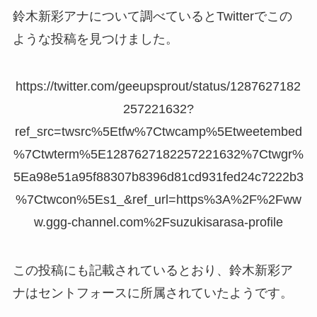
鈴木新彩アナについて調べているとTwitterでこの
ような投稿を見つけました。
https://twitter.com/geeupsprout/status/1287627182
257221632?
ref_src=twsrc%5Etfw%7Ctwcamp%5Etweetembed
%7Ctwterm%5E1287627182257221632%7Ctwgr%
5Ea98e51a95f88307b8396d81cd931fed24c7222b3
%7Ctwcon%5Es1_&ref_url=https%3A%2F%2Fww
w.ggg-channel.com%2Fsuzukisarasa-profile
この投稿にも記載されているとおり、鈴木新彩ア
ナはセントフォースに所属されていたようです。