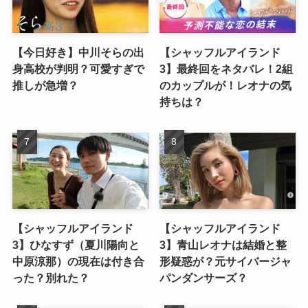
【今日好き】中川そらの出
【シャッフルアイランド
身高校が判明？可愛すぎで
3】最終回をネタバレ！2組
推しが急増？
のカップルが！レオナの気
持ちは？
【シャッフルアイランド
【シャッフルアイランド
3】ひなすず（夏川陽向と
3】青山レオナは結婚と整
中原涼那）の現在は付き合
形疑惑が？元サイバージャ
った？別れた？
パンダンサーズ？