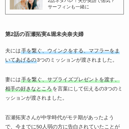
2話ネタバレ！夫が英語で惚気？
サーフィンも一緒に
第2話の百瀬拓実&堀未央奈夫婦
夫には
手を繋ぐ、ウインクをする、マフラーをま
いてあげるの
3つのミッションが渡されました。
妻には
手を繋ぐ、サプライズプレゼントを渡す、
相手の好きなところ
を言葉にして伝えるの3つのミ
ッションが渡されました。
百瀬拓実さんが中学時代がモテ期があったよう
で、今までに50人弱の方に告白されていたことが