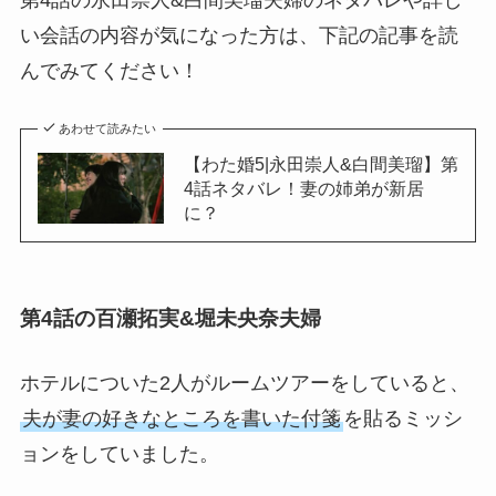
第4話の永田崇人&白間美瑠夫婦のネタバレや詳し
い会話の内容が気になった方は、下記の記事を読
んでみてください！
あわせて読みたい
【わた婚5|永田崇人&白間美瑠】第
4話ネタバレ！妻の姉弟が新居
に？
第4話の百瀬拓実&堀未央奈夫婦
ホテルについた2人がルームツアーをしていると、
夫が妻の好きなところを書いた付箋
を貼るミッシ
ョンをしていました。